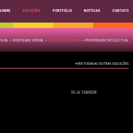
SOBRE
SOLUÇÕES
PORTFÓLIO
NOTÍCIAS
CONTATO
ISUAL
•
IDENTIDADE VERBAL
•
IDENTIDADE SONORA
•
PROPRIEDADE INTELECTUAL
VER TODAS AS OUTRAS SOLUÇÕES
VEJA TAMBÉM: